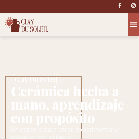
Clay Du Soleil
Cerámica hecha a
mano, aprendizaje
con propósito
Un espacio para crear, experimentar y
conectar con el barro.